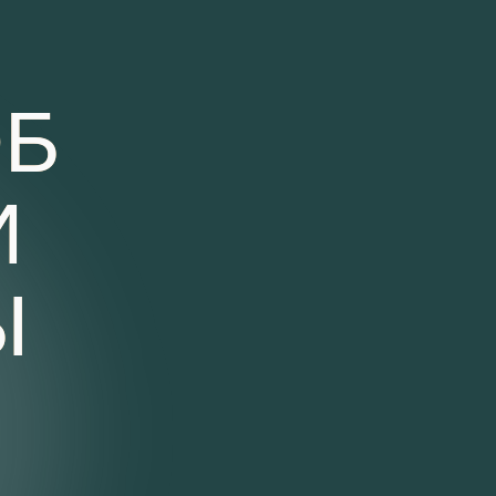
Б
И
Ы