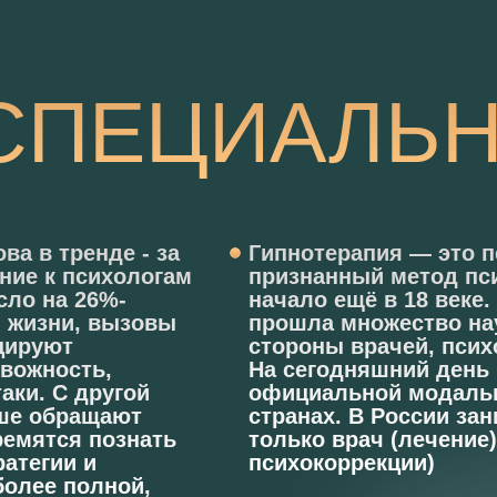
СПЕЦИАЛЬН
ва в тренде - за
Гипнотерапия — это 
ние к психологам
признанный метод пс
ло на 26%-
начало ещё в 18 веке.
 жизни, вызовы
прошла множество на
цируют
стороны врачей, псих
евожность,
На сегодняшний день 
аки. С другой
официальной модальн
ше обращают
странах. В России за
ремятся познать
только врач (лечение)
ратегии и
психокоррекции)
более полной,