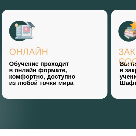
ОНЛАЙН
ЗА
СО
Обучение проходит
Вы п
в онлайн формате,
в за
комфортно, доступно
учен
из любой точки мира
Шафи