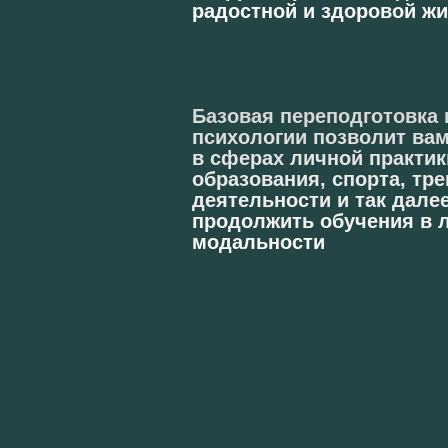
радостной и здоровой ж
Удостоверение
о повышении квалификаци
Базовая переподготовка 
- если у вас есть среднее
психологии позволит вам
профессиональное образов
в сферах личной практик
образования, спорта, тр
деятельности и так далее
продолжить обучения в 
модальности