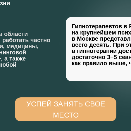
изни
Гипнотерапевтов в 
и
на крупнейшем псих
в области
в Москве представл
 работать частно
ДОКУМЕН
ание
всего десять. При 
и, медицины,
в гипнотерапии дос
енинговой
достаточно 3−5 сеан
, а также
как правило выше, 
любой
ОБ ОКОНЧА
ПРОГРАМ
УСПЕЙ ЗАНЯТЬ СВОЕ
МЕСТО