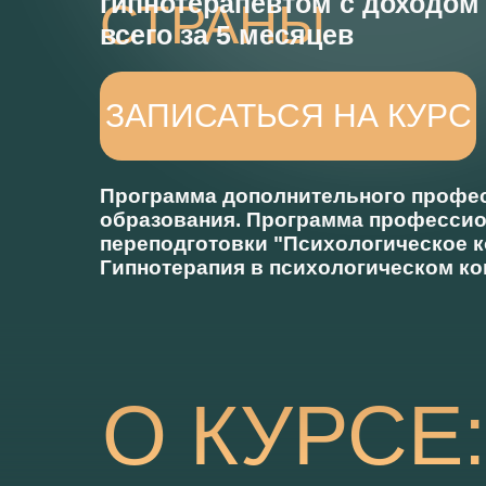
гипнотерапевтом с доходо
СТРАНЫ
всего за 5 месяцев
ЗАПИСАТЬСЯ НА КУРС
Программа дополнительного профе
образования. Программа професси
переподготовки "Психологическое к
Гипнотерапия в психологическом к
О КУРСЕ: