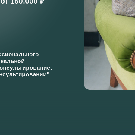
м
от 150.000 ₽
ссионального
ональной
онсультирование.
онсультировании"