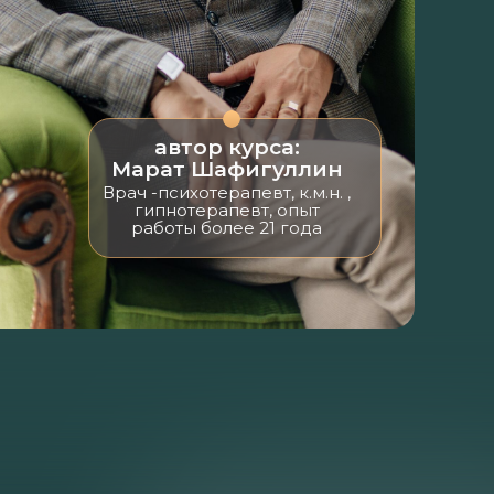
автор курса:
Марат Шафигуллин
Врач -психотерапевт, к.м.н. ,
гипнотерапевт, опыт
работы более 21 года