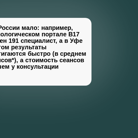
России мало:
например,
ологическом портале B17
ен 191 специалист, а в Уфе
Т
этом результаты
тигаются быстро (в среднем
сов*), а стоимость сеансов
чем у консультации
НИИ
МЫ