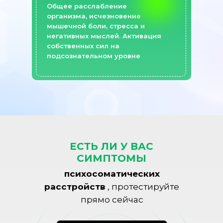
Общее расслабление
организма, исчезновение
мышечной боли, стресса и
негативных мыслей. Активация
собственных сил на
подсознательном уровне
ЕСТЬ ЛИ У ВАС
СИМПТОМЫ
психосоматических
расстройств
, протестируйте
прямо сейчас